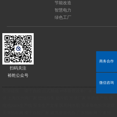
节能改造
智慧电力
绿色工厂
商务合作
商务合作
扫码关注
裕乾公众号
微信咨询
微信咨询
友情链接：
楼宇自控
台式核磁
vr体验馆设备厂家
高频焊翅片
管
上海压力阀厂家
登报挂失
贴片机
方管厂家
牛奶生产线
锂
电池pack生产线
安全生产文库
医用纯水机
安卓角色扮演游戏
天津招标网
楼宇自控厂家
建筑资质代办
广东招标网
宁夏招