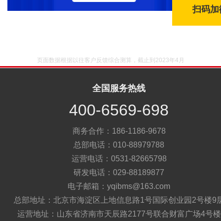
扫码加
页面数据根据以往客户反馈综合测算，截止到2023年4月
全国服务热线
400-6569-698
商务合作：186-1186-9678
总部电话：010-88979788
运营电话：0531-82665798
研发电话：029-88189877
电子邮箱：yqibms@163.com
总部地址：北京市海淀区上地信息路1号国际创业园2号楼9
运营地址：山东省济南市天辰路2177号联合财富广场4号楼