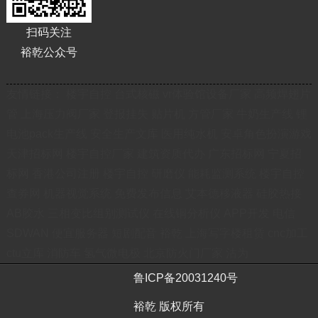
扫码关注
裕乾公众号
友情链接：
楼宇自控
台式核磁
vr体验馆设备厂家
高频焊翅片
管
上海压力阀厂家
登报挂失
贴片机
方管厂家
牛奶生产线
锂
电池pack生产线
安全生产文库
医用纯水机
安卓角色扮演游戏
天津招标网
楼宇自控厂家
建筑资质代办
广东招标网
宁夏招
标网
香港公司注册
楼宇自控
研磨仪
能耗监测系统
楼宇自控
查券网
机器视觉系统
免费发布信息
艾本德移液器
硅胶热接
AB胶水
三相变比组别测试仪
在线铜分析仪
APP开发
电信
SDWAN
便宜服务器
短剧配音
裕乾
上海写字楼租赁
cnc加工
ctu立库
消防车
氢气微电极
北京防火门厂家
沽为
鲁ICP备20031240号
裕乾 版权所有