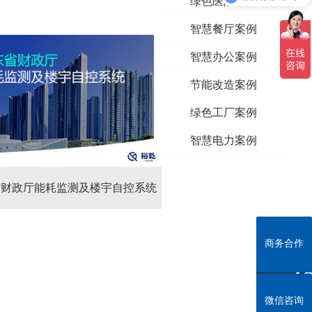
绿色医院案例
智慧餐厅案例
智慧办公案例
节能改造案例
绿色工厂案例
智慧电力案例
时代中心智能化系统项目
省财政厅能耗监测及楼宇自控系统
山东省财政厅能耗监测及楼
系统
商务合作
商务合作
全
4
微信咨询
微信咨询
商务合