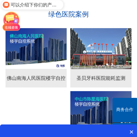
可以介绍下你们的产品么？
绿色医院案例
圣贝牙科医院能耗监测
佛山南海人民医院楼宇自控
佛山南海人民医院楼宇
系统
自控系统
商务合作
商务合作
全国服务
热线
×
400-
微信咨询
微信咨询