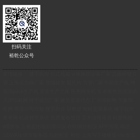
扫码关注
裕乾公众号
友情链接：
楼宇自控
台式核磁
vr体验馆设备厂家
高频焊翅片
管
上海压力阀厂家
登报挂失
贴片机
方管厂家
牛奶生产线
锂
电池pack生产线
安全生产文库
医用纯水机
安卓角色扮演游戏
天津招标网
楼宇自控厂家
建筑资质代办
广东招标网
宁夏招
标网
香港公司注册
楼宇自控
研磨仪
能耗监测系统
楼宇自控
查券网
机器视觉系统
免费发布信息
艾本德移液器
硅胶热接
AB胶水
三相变比组别测试仪
在线铜分析仪
APP开发
电信
SDWAN
便宜服务器
短剧配音
裕乾
上海写字楼租赁
cnc加工