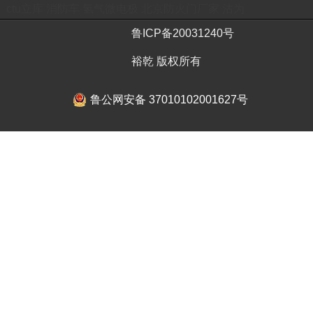
ctu立库
消防车
氢气微电极
北京防火门厂家
沽为
鲁ICP备20031240号
裕乾 版权所有
鲁公网安备 37010102001627号