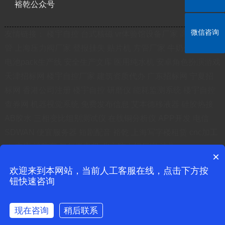
裕乾公众号
微信咨询
友情链接：
楼宇自控
台式核磁
vr体验馆设备厂家
高频焊翅片
管
上海压力阀厂家
登报挂失
贴片机
方管厂家
牛奶生产线
锂
电池pack生产线
安全生产文库
医用纯水机
安卓角色扮演游戏
天津招标网
楼宇自控厂家
建筑资质代办
广东招标网
宁夏招
标网
香港公司注册
楼宇自控
研磨仪
能耗监测系统
楼宇自控
查券网
机器视觉系统
免费发布信息
艾本德移液器
硅胶热接
AB胶水
三相变比组别测试仪
在线铜分析仪
APP开发
电信
SDWAN
便宜服务器
短剧配音
裕乾
上海写字楼租赁
cnc加工
ctu立库
消防车
氢气微电极
北京防火门厂家
沽为
×
鲁ICP备20031240号
欢迎来到本网站，当前人工客服在线，点击下方按
钮快速咨询
裕乾 版权所有
现在咨询
稍后联系
鲁公网安备 37010102001627号
在线咨询
拨打电话