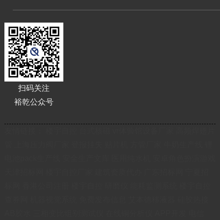
扫码关注
裕乾公众号
友情链接：
楼宇自控
台式核磁
vr体验馆设备厂家
高频焊翅片
管
上海压力阀厂家
登报挂失
贴片机
方管厂家
牛奶生产线
锂
电池pack生产线
安全生产文库
医用纯水机
安卓角色扮演游戏
天津招标网
楼宇自控厂家
建筑资质代办
广东招标网
宁夏招
标网
香港公司注册
楼宇自控
研磨仪
能耗监测系统
楼宇自控
查券网
机器视觉系统
免费发布信息
艾本德移液器
硅胶热接
AB胶水
三相变比组别测试仪
在线铜分析仪
APP开发
电信