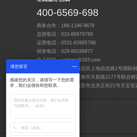
400-6569-698
商务合作：186-1186-9678
总部电话：010-88979788
运营电话：0531-82665798
研发电话：029-88189877
电子邮箱：yqibms@163.com
请您留言
总部地址：北京市海淀区上地信息路1号国际创
运营地址：山东省济南市天辰路2177号联合财
感谢您的关注，请填写一下您的需
研发地址：陕西省西安市北关正街21号天宝安
求，我们会很快和您联系。
友情链接：
楼宇自控
台式核磁
vr体验馆设备厂家
高
角色扮演游戏
天津招标网
楼宇自控厂家
建筑资质代
艾本德移液器
硅胶热接AB胶水
三相变比组别测试仪
北京防火门厂家
沽为