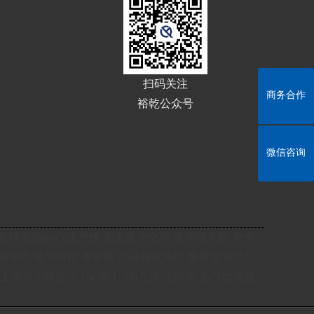
扫码关注
商务合作
商务合作
裕乾公众号
微信咨询
微信咨询
线
锂电池pack生产线
安全生产文库
医用纯水机
安卓
测系统
楼宇自控
查券网
机器视觉系统
免费发布信息
上海写字楼租赁
cnc加工
ctu立库
消防车
氢气微电极