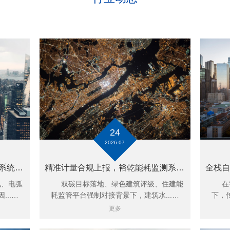
24
2026-07
筑牢电气防火墙，裕乾安全用电系统 24 小时全天候防范电气火灾事故
精准计量合规上报，裕乾能耗监测系统实现建筑全域能碳数字化管控
、电弧
双碳目标落地、绿色建筑评级、住建能
在智
..…
耗监管平台强制对接背景下，建筑水...…
下，
更多