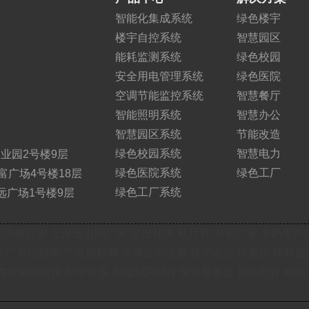
智能化集成系统
绿色楼宇
楼宇自控系统
智慧园区
能耗监测系统
绿色校园
安全用电管理系统
绿色医院
空调节能监控系统
智慧餐厅
智能照明系统
智慧办公
智慧园区系统
节能改造
绿色校园系统
智慧电力
业园2号楼9层
绿色医院系统
绿色工厂
富广场4号楼18层
绿色工厂系统
远广场1号楼9层
频焊翅片管
上海压力阀厂家
登报挂失
贴片机
方管厂家
牛奶生产
办
广东招标网
宁夏招标网
香港公司注册
楼宇自控
研磨仪
能耗监
在线铜分析仪
APP开发
电信SDWAN
便宜服务器
短剧配音
裕乾