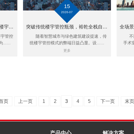
15
2026-07
软硬一体化闭环管控，裕乾打造楼宇自控+能耗监测融合新范式
突破传统楼宇管控瓶颈，裕乾全栈自研楼宇自控赋能智慧建筑升级
宇管控
随着智慧城市与绿色建筑建设提速，传
不同
..…
统楼宇管控模式的弊端日益凸显。设...…
手术
更多
首页
上一页
1
2
3
4
5
下一页
末
产品中心
解决方案