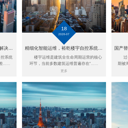
18
2026-07
全场景精准适配，裕乾楼宇自控解决方案赋能多行业智慧升级
精细化智能运维，裕乾楼宇自控系统破解楼宇运维效率难题
控系统
楼宇运维是建筑全生命周期运营的核心
过去
..…
环节，当前多数建筑运维普遍存在“...…
期被
更多