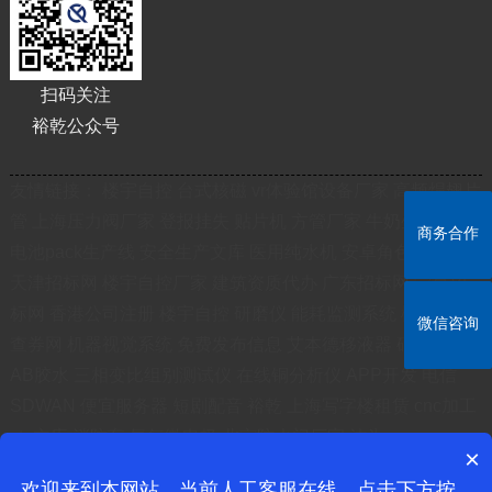
扫码关注
裕乾公众号
友情链接：
楼宇自控
台式核磁
vr体验馆设备厂家
高频焊翅片
管
上海压力阀厂家
登报挂失
贴片机
方管厂家
牛奶生产线
锂
商务合作
电池pack生产线
安全生产文库
医用纯水机
安卓角色扮演游戏
天津招标网
楼宇自控厂家
建筑资质代办
广东招标网
宁夏招
标网
香港公司注册
楼宇自控
研磨仪
能耗监测系统
楼宇自控
微信咨询
查券网
机器视觉系统
免费发布信息
艾本德移液器
硅胶热接
AB胶水
三相变比组别测试仪
在线铜分析仪
APP开发
电信
SDWAN
便宜服务器
短剧配音
裕乾
上海写字楼租赁
cnc加工
ctu立库
消防车
氢气微电极
北京防火门厂家
沽为
×
鲁ICP备20031240号
欢迎来到本网站，当前人工客服在线，点击下方按